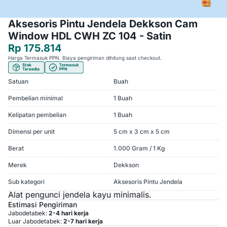
Aksesoris Pintu Jendela Dekkson Cam
Window HDL CWH ZC 104 - Satin
Rp 175.814
Harga Termasuk PPN. Biaya pengiriman dihitung saat checkout.
Satuan
Buah
Pembelian minimal
1 Buah
Kelipatan pembelian
1 Buah
Dimensi per unit
5 cm x 3 cm x 5 cm
Berat
1.000 Gram / 1 Kg
Merek
Dekkson
Sub kategori
Aksesoris Pintu Jendela
Alat pengunci jendela kayu minimalis.
Estimasi Pengiriman
Jabodetabek:
2-4 hari kerja
Luar Jabodetabek:
2-7 hari kerja