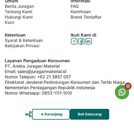
Umum
Informasi
Berita Juragan
FAQ
Tentang Kami
Kemitraan
Hubungi Kami
Brand Terdaftar
Karir
Ketentuan
Ikuti Kami di
Syarat & Ketentuan
Kebijakan Privasi
Layanan Pengaduan Konsumen
PT. Aneka Juragan Material
Email:
sales@juraganmaterial.id
Nomor Telepon:
+62 21 3857 057
Direktorat Jenderal Perlindungan Konsumen dan Tertib Niaga
Kementerian Perdagangan Republik Indonesia
Nomor Whatsapp:
0853-1111-1010
© 2026 PT. Aneka Juragan Material. All Rights Reserved
Keranjang
Beli Sekarang