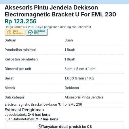
Aksesoris Pintu Jendela Dekkson
Electromagnetic Bracket U For EML 230
Rp 123.256
Harga Termasuk PPN. Biaya pengiriman dihitung saat checkout.
Satuan
Buah
Pembelian minimal
1 Buah
Kelipatan pembelian
1 Buah
Dimensi per unit
5 cm x 5 cm x 1 cm
Berat
1.000 Gram / 1 Kg
Merek
Dekkson
Sub kategori
Aksesoris Pintu Jendela
Electromagnetic Bracket Dekkson "U" for EML 230
Estimasi Pengiriman
Jabodetabek:
2-4 hari kerja
Luar Jabodetabek:
2-7 hari kerja
Tanyakan detail produk ke CS