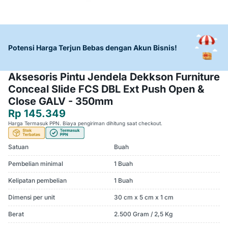
Potensi Harga Terjun Bebas dengan Akun Bisnis!
Aksesoris Pintu Jendela Dekkson Furniture
Conceal Slide FCS DBL Ext Push Open &
Close GALV - 350mm
Rp 145.349
Harga Termasuk PPN. Biaya pengiriman dihitung saat checkout.
Satuan
Buah
Pembelian minimal
1 Buah
Kelipatan pembelian
1 Buah
Dimensi per unit
30 cm x 5 cm x 1 cm
Berat
2.500 Gram / 2,5 Kg