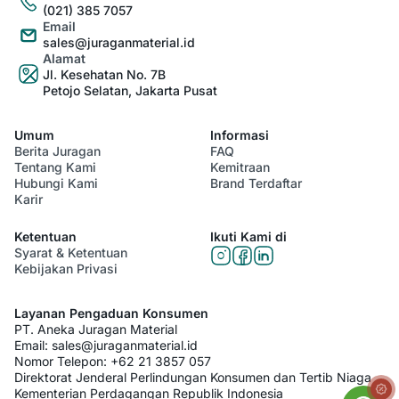
(021) 385 7057
Email
sales@juraganmaterial.id
Alamat
Jl. Kesehatan No. 7B
Petojo Selatan, Jakarta Pusat
Umum
Informasi
Berita Juragan
FAQ
Tentang Kami
Kemitraan
Hubungi Kami
Brand Terdaftar
Karir
Ketentuan
Ikuti Kami di
Syarat & Ketentuan
Kebijakan Privasi
Layanan Pengaduan Konsumen
PT. Aneka Juragan Material
Email:
sales@juraganmaterial.id
Nomor Telepon:
+62 21 3857 057
Direktorat Jenderal Perlindungan Konsumen dan Tertib Niaga
Kementerian Perdagangan Republik Indonesia