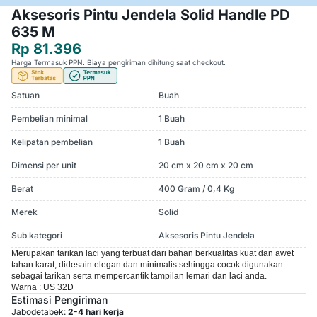
Aksesoris Pintu Jendela Solid Handle PD
635 M
Rp 81.396
Harga Termasuk PPN. Biaya pengiriman dihitung saat checkout.
Satuan
Buah
Pembelian minimal
1 Buah
Kelipatan pembelian
1 Buah
Dimensi per unit
20 cm x 20 cm x 20 cm
Berat
400 Gram / 0,4 Kg
Merek
Solid
Sub kategori
Aksesoris Pintu Jendela
Merupakan tarikan laci yang terbuat dari bahan berkualitas kuat dan awet
tahan karat, didesain elegan dan minimalis sehingga cocok digunakan
sebagai tarikan serta mempercantik tampilan lemari dan laci anda.
Warna : US 32D
Estimasi Pengiriman
Jabodetabek:
2-4 hari kerja