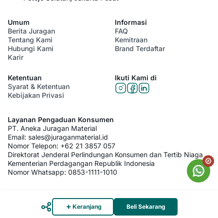
Umum
Informasi
Berita Juragan
FAQ
Tentang Kami
Kemitraan
Hubungi Kami
Brand Terdaftar
Karir
Ketentuan
Ikuti Kami di
Syarat & Ketentuan
Kebijakan Privasi
Layanan Pengaduan Konsumen
PT. Aneka Juragan Material
Email:
sales@juraganmaterial.id
Nomor Telepon:
+62 21 3857 057
Direktorat Jenderal Perlindungan Konsumen dan Tertib Niaga
Kementerian Perdagangan Republik Indonesia
Nomor Whatsapp:
0853-1111-1010
© 2026 PT. Aneka Juragan Material. All Rights Reserved
Keranjang
Beli Sekarang