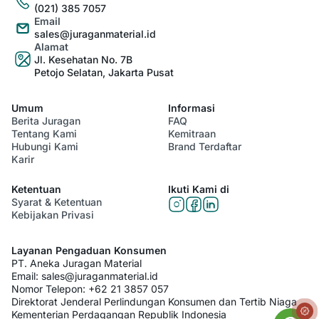
(021) 385 7057
Email
sales@juraganmaterial.id
Alamat
Jl. Kesehatan No. 7B
Petojo Selatan, Jakarta Pusat
Umum
Informasi
Berita Juragan
FAQ
Tentang Kami
Kemitraan
Hubungi Kami
Brand Terdaftar
Karir
Ketentuan
Ikuti Kami di
Syarat & Ketentuan
Kebijakan Privasi
Layanan Pengaduan Konsumen
PT. Aneka Juragan Material
Email:
sales@juraganmaterial.id
Nomor Telepon:
+62 21 3857 057
Direktorat Jenderal Perlindungan Konsumen dan Tertib Niaga
Kementerian Perdagangan Republik Indonesia