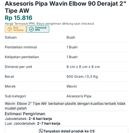
Aksesoris Pipa Wavin Elbow 90 Derajat 2"
Tipe AW
Rp 15.816
Harga Termasuk PPN. Biaya pengiriman dihitung saat checkout.
Satuan
Buah
Pembelian minimal
1 Buah
Kelipatan pembelian
1 Buah
Dimensi per unit
8 cm x 8 cm x 8 cm
Berat
500 Gram / 0,5 Kg
Merek
Wavin
Sub kategori
Aksesoris Pipa
Wavin Elbow 2" Tipe AW berbahan plastik dengan kualitas terbaik tidak
mudah patah
Estimasi Pengiriman
Jabodetabek:
2-4 hari kerja
Luar Jabodetabek:
2-7 hari kerja
Tanyakan detail produk ke CS