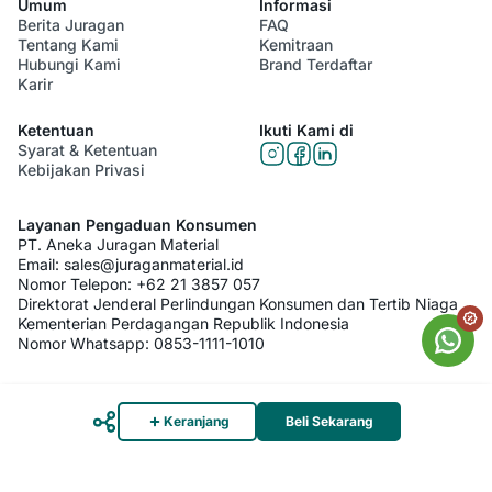
Umum
Informasi
Berita Juragan
FAQ
Tentang Kami
Kemitraan
Hubungi Kami
Brand Terdaftar
Karir
Ketentuan
Ikuti Kami di
Syarat & Ketentuan
Kebijakan Privasi
Layanan Pengaduan Konsumen
PT. Aneka Juragan Material
Email:
sales@juraganmaterial.id
Nomor Telepon:
+62 21 3857 057
Direktorat Jenderal Perlindungan Konsumen dan Tertib Niaga
Kementerian Perdagangan Republik Indonesia
Nomor Whatsapp:
0853-1111-1010
© 2026 PT. Aneka Juragan Material. All Rights Reserved
Keranjang
Beli Sekarang