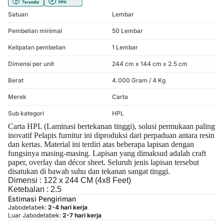
Satuan
Lembar
Pembelian minimal
50 Lembar
Kelipatan pembelian
1 Lembar
Dimensi per unit
244 cm x 144 cm x 2.5 cm
Berat
4.000 Gram / 4 Kg
Merek
Carta
Sub kategori
HPL
Carta HPL (Laminasi bertekanan tinggi), solusi permukaan paling
inovatif
Pelapis furnitur ini diproduksi dari perpaduan antara resin
dan kertas. Material ini terdiri atas beberapa lapisan dengan
fungsinya masing-masing. Lapisan yang dimaksud adalah craft
paper, overlay dan décor sheet. Seluruh jenis lapisan tersebut
disatukan di bawah suhu dan tekanan sangat tinggi.
Dimensi : 122 x 244 CM (4x8 Feet)
Ketebalan : 2.5
Estimasi Pengiriman
Jabodetabek:
2-4 hari kerja
Luar Jabodetabek:
2-7 hari kerja