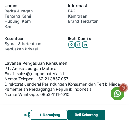
Umum
Informasi
Berita Juragan
FAQ
Tentang Kami
Kemitraan
Hubungi Kami
Brand Terdaftar
Karir
Ketentuan
Ikuti Kami di
Syarat & Ketentuan
Kebijakan Privasi
Layanan Pengaduan Konsumen
PT. Aneka Juragan Material
Email:
sales@juraganmaterial.id
Nomor Telepon:
+62 21 3857 057
Direktorat Jenderal Perlindungan Konsumen dan Tertib Niaga
Kementerian Perdagangan Republik Indonesia
Nomor Whatsapp:
0853-1111-1010
© 2026 PT. Aneka Juragan Material. All Rights Reserved
Keranjang
Beli Sekarang