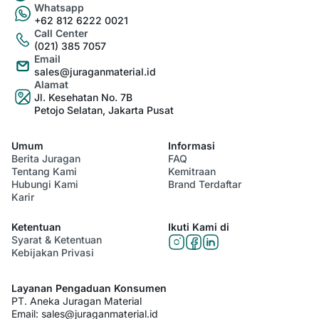
Whatsapp
+62 812 6222 0021
Call Center
(021) 385 7057
Email
sales@juraganmaterial.id
Alamat
Jl. Kesehatan No. 7B
Petojo Selatan, Jakarta Pusat
Umum
Informasi
Berita Juragan
FAQ
Tentang Kami
Kemitraan
Hubungi Kami
Brand Terdaftar
Karir
Ketentuan
Ikuti Kami di
Syarat & Ketentuan
Kebijakan Privasi
Layanan Pengaduan Konsumen
PT. Aneka Juragan Material
Email:
sales@juraganmaterial.id