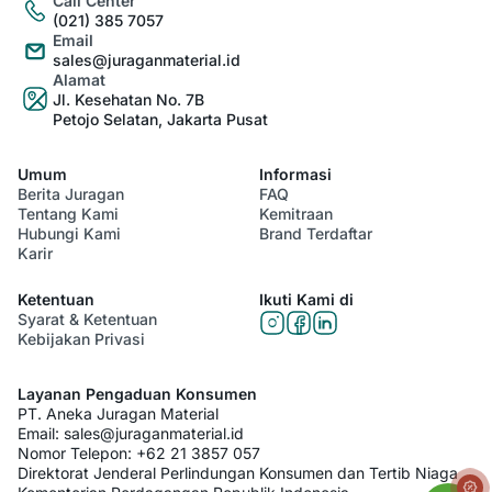
Call Center
(021) 385 7057
Email
sales@juraganmaterial.id
Alamat
Jl. Kesehatan No. 7B
Petojo Selatan, Jakarta Pusat
Umum
Informasi
Berita Juragan
FAQ
Tentang Kami
Kemitraan
Hubungi Kami
Brand Terdaftar
Karir
Ketentuan
Ikuti Kami di
Syarat & Ketentuan
Kebijakan Privasi
Layanan Pengaduan Konsumen
PT. Aneka Juragan Material
Email:
sales@juraganmaterial.id
Nomor Telepon:
+62 21 3857 057
Direktorat Jenderal Perlindungan Konsumen dan Tertib Niaga