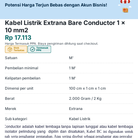
Potensi Harga Terjun Bebas dengan Akun Bisnis!
Kabel Listrik Extrana Bare Conductor 1 x
10 mm2
Rp 17.113
Harga Termasuk PPN. Biaya pengiriman dihitung saat checkout.
Satuan
M'
Pembelian minimal
1 M'
Kelipatan pembelian
1 M'
Dimensi per unit
100 cm x 1 cm x 1 cm
Berat
2.000 Gram / 2 Kg
Merek
Extrana
Sub kategori
Kabel Listrik
re Conductor adalah kabel tembaga tanpa lapisan tunggal atau kabel tembaga
an isolator pelindung yang dipilin dan disatukan,
Kabel BC ini digunakan untuk
as tanah serta penghantar pentanahan. Atau sering disebut sebagai penghantar atau penyalur