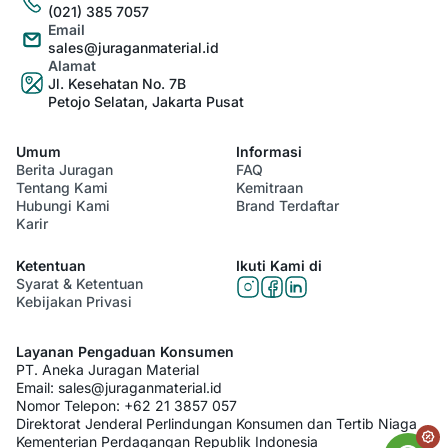
(021) 385 7057
Email
sales@juraganmaterial.id
Alamat
Jl. Kesehatan No. 7B
Petojo Selatan, Jakarta Pusat
Umum
Informasi
Berita Juragan
FAQ
Tentang Kami
Kemitraan
Hubungi Kami
Brand Terdaftar
Karir
Ketentuan
Ikuti Kami di
Syarat & Ketentuan
Kebijakan Privasi
Layanan Pengaduan Konsumen
PT. Aneka Juragan Material
Email:
sales@juraganmaterial.id
Nomor Telepon:
+62 21 3857 057
Direktorat Jenderal Perlindungan Konsumen dan Tertib Niaga
Kementerian Perdagangan Republik Indonesia