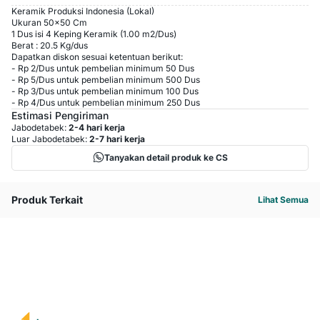
Keramik Produksi Indonesia (Lokal)
Ukuran 50x50 Cm
1 Dus isi 4 Keping Keramik (1.00 m2/Dus)
Berat : 20.5 Kg/dus
Dapatkan diskon sesuai ketentuan berikut:
-
Rp 2
/
Dus
untuk pembelian minimum
50
Dus
-
Rp 5
/
Dus
untuk pembelian minimum
500
Dus
-
Rp 3
/
Dus
untuk pembelian minimum
100
Dus
-
Rp 4
/
Dus
untuk pembelian minimum
250
Dus
Estimasi Pengiriman
Jabodetabek:
2-4 hari kerja
Luar Jabodetabek:
2-7 hari kerja
Tanyakan detail produk ke CS
Produk Terkait
Lihat Semua