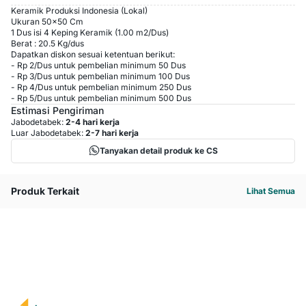
Keramik Produksi Indonesia (Lokal)
Ukuran 50x50 Cm
1 Dus isi 4 Keping Keramik (1.00 m2/Dus)
Berat : 20.5 Kg/dus
Dapatkan diskon sesuai ketentuan berikut:
-
Rp 2
/
Dus
untuk pembelian minimum
50
Dus
-
Rp 3
/
Dus
untuk pembelian minimum
100
Dus
-
Rp 4
/
Dus
untuk pembelian minimum
250
Dus
-
Rp 5
/
Dus
untuk pembelian minimum
500
Dus
Estimasi Pengiriman
Jabodetabek:
2-4 hari kerja
Luar Jabodetabek:
2-7 hari kerja
Tanyakan detail produk ke CS
Produk Terkait
Lihat Semua