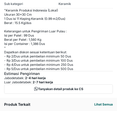
Sub kategori
Keramik
"Keramik Produksi Indonesia (Lokal)
Ukuran 30x30 Cm
1 Dus isi 11 Keping Keramik (0.99 m2/Dus)
Berat : 15.5 Kg/dus
Keterangan untuk Pengiriman Luar Pulau :
Isi per Palet : 99 Dus
Berat per Palet : 1,560 Kg
Isi per Container : 1,386 Dus
"
Dapatkan diskon sesuai ketentuan berikut:
-
Rp 2
/
Dus
untuk pembelian minimum
50
Dus
-
Rp 3
/
Dus
untuk pembelian minimum
100
Dus
-
Rp 4
/
Dus
untuk pembelian minimum
250
Dus
-
Rp 5
/
Dus
untuk pembelian minimum
500
Dus
Estimasi Pengiriman
Jabodetabek:
2-4 hari kerja
Luar Jabodetabek:
2-7 hari kerja
Tanyakan detail produk ke CS
Produk Terkait
Lihat Semua