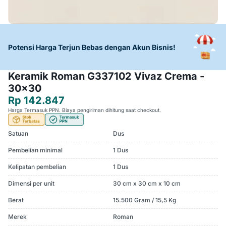
Potensi Harga Terjun Bebas dengan Akun Bisnis!
Keramik Roman G337102 Vivaz Crema -
30x30
Rp 142.847
Harga Termasuk PPN. Biaya pengiriman dihitung saat checkout.
Satuan
Dus
Pembelian minimal
1 Dus
Kelipatan pembelian
1 Dus
Dimensi per unit
30 cm x 30 cm x 10 cm
Berat
15.500 Gram / 15,5 Kg
Merek
Roman