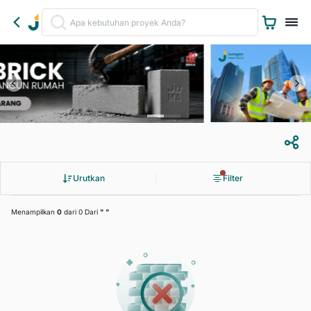
Urutkan
Filter
Menampilkan
0
dari 0 Dari
"
"