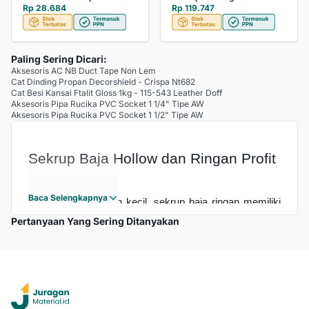
Rp 28.684
Rp 119.747
Paling Sering Dicari:
Aksesoris AC NB Duct Tape Non Lem
Cat Dinding Propan Decorshield - Crispa Nt682
Cat Besi Kansai Ftalit Gloss 1kg - 115-543 Leather Doff
Aksesoris Pipa Rucika PVC Socket 1 1/4" Tipe AW
Aksesoris Pipa Rucika PVC Socket 1 1/2" Tipe AW
Sekrup Baja Hollow dan Ringan Profit
Baca Selengkapnya
Walaupun berukuran kecil, sekrup baja ringan memiliki 
fungsi yang sangat signifikan. Juragan pun harus 
Pertanyaan Yang Sering Ditanyakan
memastikan bahwa jumlah sekrup baja ringan yang 
tersedia sudah cukup sebelum memulai proses 
pembangunan.
Tidak perlu panik jika Juragan kekurangan sekrup baja 