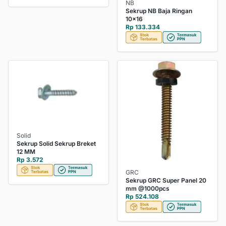
NB
Sekrup NB Baja Ringan
10x16
Rp 133.334
Solid
Sekrup Solid Sekrup Breket
12 MM
Rp 3.572
GRC
Sekrup GRC Super Panel 20
mm @1000pcs
Rp 524.108