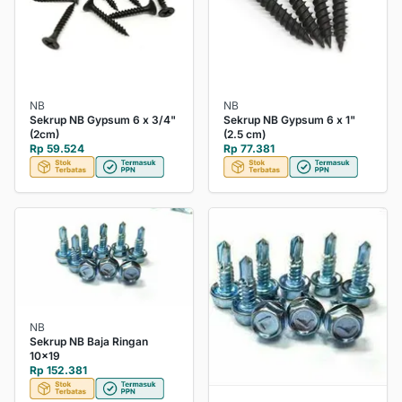
NB
NB
Sekrup NB Gypsum 6 x 3/4"
Sekrup NB Gypsum 6 x 1"
(2cm)
(2.5 cm)
Rp 59.524
Rp 77.381
NB
Sekrup NB Baja Ringan
10x19
Rp 152.381