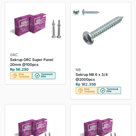
GRC
Sekrup GRC Super Panel
20mm @100pcs
Rp 56.250
NB
Sekrup NB 6 x 3/4
@2000pcs
Rp 182.358