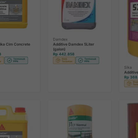
Damdex
Sika Cim Concrete
Additive Damdex 5Liter
(galon)
8
Rp 442.858
Sika
Additiv
Rp 368