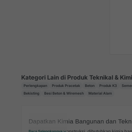
Kategori Lain di Produk Teknikal & Kim
Perlengkapan
Produk Pracetak
Beton
Produk K3
Semen
Bekisting
Besi Beton & Wiremesh
Material Alam
Dapatkan Kimia Bangunan dan Tekni
Di dalam proyek konstruksi, dibutuhkan kimia ba
Baca Selengkapnya