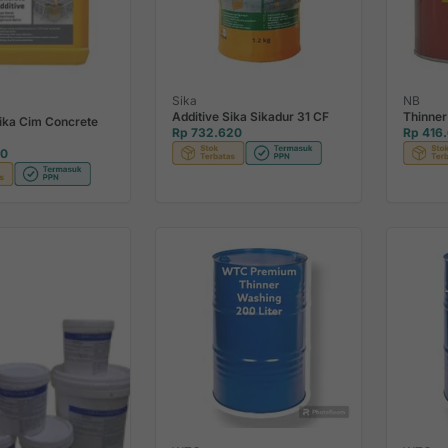
Sika
NB
Additive Sika Sikadur 31 CF
Thinne
Sika Cim Concrete
Rp 732.620
Rp 416
20