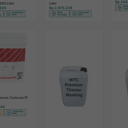
Rp 244
200 Liter
Liter
.620
Rp 2.875.239
Fosroc Concure PI
143