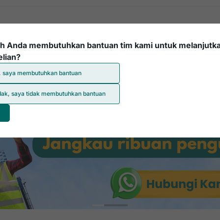
Pipa PVC
Triplek
Kloset Duduk
Cat Dinding
h Anda membutuhkan bantuan tim kami untuk melanjutk
lian?
, saya membutuhkan bantuan
dak, saya tidak membutuhkan bantuan