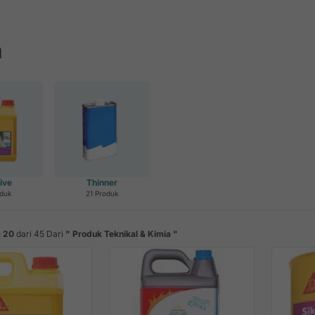
a
ive
Thinner
oduk
21 Produk
n
20
dari 45 Dari
"
Produk Teknikal & Kimia
"