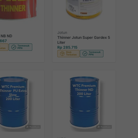
Jotun
r NB ND
Thinner Jotun Super Gardex 5
.667
Liter
Rp 285.715