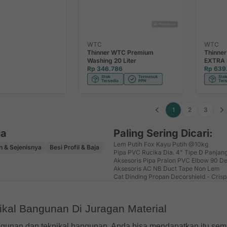
WTC
WTC
Thinner WTC Premium
Thinne
Washing 20 Liter
EXTRA 
Rp 346.786
Rp 639
1
2
3
ia
Paling Sering Dicari:
Lem Putih Fox Kayu Putih @10kg
 & Sejenisnya
Besi Profil & Baja
Pipa PVC Rucika Dia. 4" Tipe D Panjan
Aksesoris Pipa Pralon PVC Elbow 90 De
Aksesoris AC NB Duct Tape Non Lem
Cat Dinding Propan Decorshield - Cris
kal Bangunan Di Juragan Material
ngunan dan teknikal bangunan. Anda bisa mendapatkan itu semu