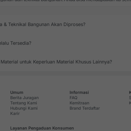
 bangunan tidak boleh sembarangan. Anda perlu memilih bahan m
membahayakan siapa pun yang berada di dalamnya. 
 & Teknikal Bangunan Akan Diproses?
material yang lengkap dan terpercaya, termasuk kimia banguna
lalu Tersedia?
n mengunjungi toko fisik kami.
Material Di Juragan Material?
aterial untuk Keperluan Material Khusus Lainnya?
rial bangunan terlengkap dan terpercaya. Berikut ini ada beb
Umum
Informasi
ng masuk diperjualbelikan di Indonesia. Khususnya bahan materi
Berita Juragan
FAQ
an Material sudah memastikan bahwa seluruh kimia dan teknikal
Tentang Kami
Kemitraan
Hubungi Kami
Brand Terdaftar
Karir
Layanan Pengaduan Konsumen