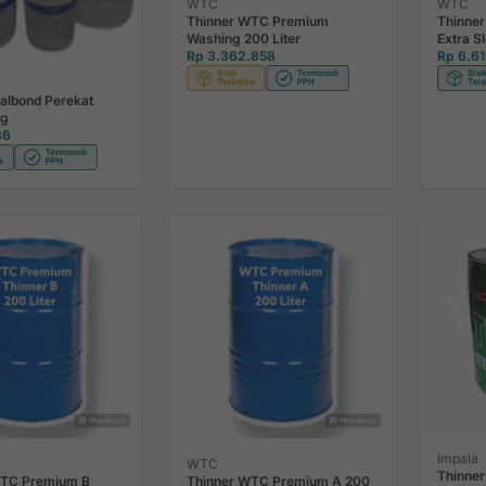
WTC
WTC
Thinner WTC Premium
Thinne
Washing 200 Liter
Extra S
Rp 3.362.858
Rp 6.6
Calbond Perekat
Kg
36
Impala
WTC
Thinner
WTC Premium B
Thinner WTC Premium A 200