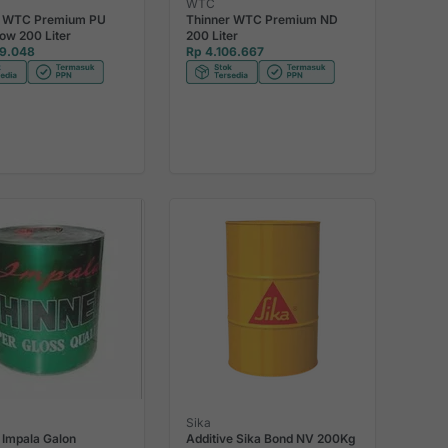
WTC
r WTC Premium PU
Thinner WTC Premium ND
low 200 Liter
200 Liter
19.048
Rp 4.106.667
Sika
 Impala Galon
Additive Sika Bond NV 200Kg