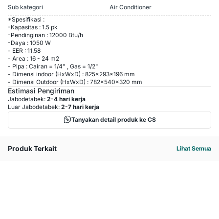
Sub kategori
Air Conditioner
*Spesifikasi :
-Kapasitas : 1.5 pk
-Pendinginan : 12000 Btu/h
-Daya : 1050 W
- EER : 11.58
- Area : 16 - 24 m2
- Pipa : Cairan = 1/4" , Gas = 1/2"
- Dimensi indoor (HxWxD) : 825x293x196 mm
- Dimensi Outdoor (HxWxD) : 782x540x320 mm
Estimasi Pengiriman
Jabodetabek:
2-4 hari kerja
Luar Jabodetabek:
2-7 hari kerja
Tanyakan detail produk ke CS
Produk Terkait
Lihat Semua