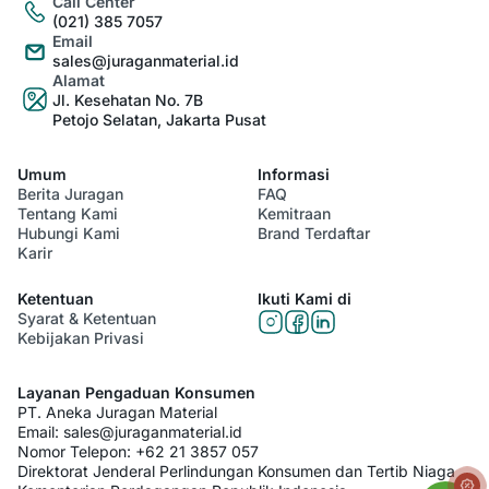
Call Center
(021) 385 7057
Email
sales@juraganmaterial.id
Alamat
Jl. Kesehatan No. 7B
Petojo Selatan, Jakarta Pusat
Umum
Informasi
Berita Juragan
FAQ
Tentang Kami
Kemitraan
Hubungi Kami
Brand Terdaftar
Karir
Ketentuan
Ikuti Kami di
Syarat & Ketentuan
Kebijakan Privasi
Layanan Pengaduan Konsumen
PT. Aneka Juragan Material
Email:
sales@juraganmaterial.id
Nomor Telepon:
+62 21 3857 057
Direktorat Jenderal Perlindungan Konsumen dan Tertib Niaga