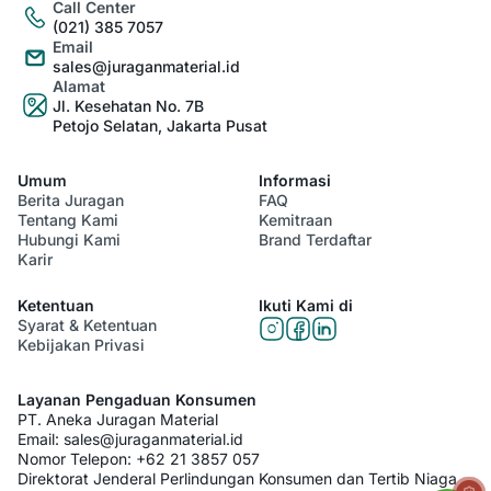
Call Center
(021) 385 7057
Email
sales@juraganmaterial.id
Alamat
Jl. Kesehatan No. 7B
Petojo Selatan, Jakarta Pusat
Umum
Informasi
Berita Juragan
FAQ
Tentang Kami
Kemitraan
Hubungi Kami
Brand Terdaftar
Karir
Ketentuan
Ikuti Kami di
Syarat & Ketentuan
Kebijakan Privasi
Layanan Pengaduan Konsumen
PT. Aneka Juragan Material
Email:
sales@juraganmaterial.id
Nomor Telepon:
+62 21 3857 057
Direktorat Jenderal Perlindungan Konsumen dan Tertib Niaga