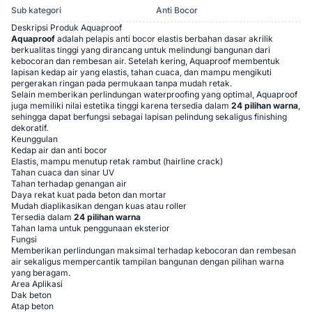
Sub kategori
Anti Bocor
Deskripsi Produk Aquaproof
Aquaproof
adalah pelapis anti bocor elastis berbahan dasar akrilik
berkualitas tinggi yang dirancang untuk melindungi bangunan dari
kebocoran dan rembesan air. Setelah kering, Aquaproof membentuk
lapisan kedap air yang elastis, tahan cuaca, dan mampu mengikuti
pergerakan ringan pada permukaan tanpa mudah retak.
Selain memberikan perlindungan waterproofing yang optimal, Aquaproof
juga memiliki nilai estetika tinggi karena tersedia dalam
24 pilihan warna
,
sehingga dapat berfungsi sebagai lapisan pelindung sekaligus finishing
dekoratif.
Keunggulan
Kedap air dan anti bocor
Elastis, mampu menutup retak rambut (hairline crack)
Tahan cuaca dan sinar UV
Tahan terhadap genangan air
Daya rekat kuat pada beton dan mortar
Mudah diaplikasikan dengan kuas atau roller
Tersedia dalam
24 pilihan warna
Tahan lama untuk penggunaan eksterior
Fungsi
Memberikan perlindungan maksimal terhadap kebocoran dan rembesan
air sekaligus mempercantik tampilan bangunan dengan pilihan warna
yang beragam.
Area Aplikasi
Dak beton
Atap beton