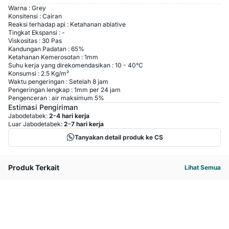
Warna : Grey
Konsitensi : Cairan
Reaksi terhadap api : Ketahanan ablative
Tingkat Ekspansi : -
Viskositas : 30 Pas
Kandungan Padatan : 65%
Ketahanan Kemerosotan : 1mm
Suhu kerja yang direkomendasikan : 10 - 40°C
Konsumsi : 2.5 Kg/m²
Waktu pengeringan : Setelah 8 jam
Pengeringan lengkap : 1mm per 24 jam
Pengenceran : air maksimum 5%
Estimasi Pengiriman
Jabodetabek:
2-4 hari kerja
Luar Jabodetabek:
2-7 hari kerja
Tanyakan detail produk ke CS
Produk Terkait
Lihat Semua