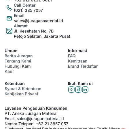
Call Center
(021) 385 7057
Email
sales@juraganmaterial.id
Alamat
Jl. Kesehatan No. 7B
Petojo Selatan, Jakarta Pusat
Umum
Informasi
Berita Juragan
FAQ
Tentang Kami
Kemitraan
Hubungi Kami
Brand Terdaftar
Karir
Ketentuan
Ikuti Kami di
Syarat & Ketentuan
Kebijakan Privasi
Layanan Pengaduan Konsumen
PT. Aneka Juragan Material
Email:
sales@juraganmaterial.id
Nomor Telepon:
+62 21 3857 057
Direktorat Jenderal Perlindungan Konsumen dan Tertib Niaga