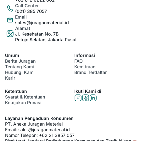
Call Center
(021) 385 7057
Email
sales@juraganmaterial.id
Alamat
Jl. Kesehatan No. 7B
Petojo Selatan, Jakarta Pusat
Umum
Informasi
Berita Juragan
FAQ
Tentang Kami
Kemitraan
Hubungi Kami
Brand Terdaftar
Karir
Ketentuan
Ikuti Kami di
Syarat & Ketentuan
Kebijakan Privasi
Layanan Pengaduan Konsumen
PT. Aneka Juragan Material
Email:
sales@juraganmaterial.id
Nomor Telepon:
+62 21 3857 057
Direktorat Jenderal Perlindungan Konsumen dan Tertib Niaga