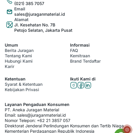
(021) 385 7057
Email
sales@juraganmaterial.id
Alamat
Jl. Kesehatan No. 7B
Petojo Selatan, Jakarta Pusat
Umum
Informasi
Berita Juragan
FAQ
Tentang Kami
Kemitraan
Hubungi Kami
Brand Terdaftar
Karir
Ketentuan
Ikuti Kami di
Syarat & Ketentuan
Kebijakan Privasi
Layanan Pengaduan Konsumen
PT. Aneka Juragan Material
Email:
sales@juraganmaterial.id
Nomor Telepon:
+62 21 3857 057
Direktorat Jenderal Perlindungan Konsumen dan Tertib Niaga
Kementerian Perdagangan Republik Indonesia