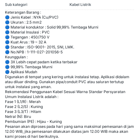
Sub kategori
Kabel Listrik
Keterangan Barang :
🔵 Jenis Kabel : NYA (Cu/PVC)
🔵 Ukuran : 2.5 mm2
🔵 Material konduktor : Solid 99,99% Tembaga Murni
🔵 Material Insulasi : PVC
🔵 Tegangan : 450/750 V
🔵 Kuat Arus : 19 ~ 32 A
🔵 Standar : ISO-9001- 2015, SNI, LMK.
🔵 No.NPB : 1-111-027-201056-5
Keunggulan :
🔵 3X Lebih cepat padam ketika terbakar
🔵 99,99% Tembaga Murni
🔵 Aplikasi Mudah
Digunakan di tempat yang kering untuk instalasi tetap. Aplikasi didalam
atau diluar dinding. Gunakan pipa/conduit PVC atau saluran tertutup
untuk instalasi yang aman.
Rekomendasi Penggunaan Kabel Sesuai Warna Standar Persyaratan
Umum Instalasi Listrik adalah :
Fase 1 (L1/R) : Merah
Fase 2 (L2/S) : Kuning
Fase 3 (L3/T) : Hitam
Netral (N): Biru
Pembumian (PE) : Hijau - Kuning
Pesanan akan diproses pada hari yang sama maksimal pemesanan di jam
12.00 WIB, jika pemesanan dilakukan diatas jam 12.00 WIB maka akan
kami proses di hari berikutnya.