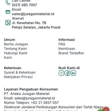
Call Center
(021) 385 7057
Email
sales@juraganmaterial.id
Alamat
Jl. Kesehatan No. 7B
Petojo Selatan, Jakarta Pusat
Umum
Informasi
Berita Juragan
FAQ
Tentang Kami
Kemitraan
Hubungi Kami
Brand Terdaftar
Karir
Ketentuan
Ikuti Kami di
Syarat & Ketentuan
Kebijakan Privasi
Layanan Pengaduan Konsumen
PT. Aneka Juragan Material
Email:
sales@juraganmaterial.id
Nomor Telepon:
+62 21 3857 057
Direktorat Jenderal Perlindungan Konsumen dan Tertib Niaga