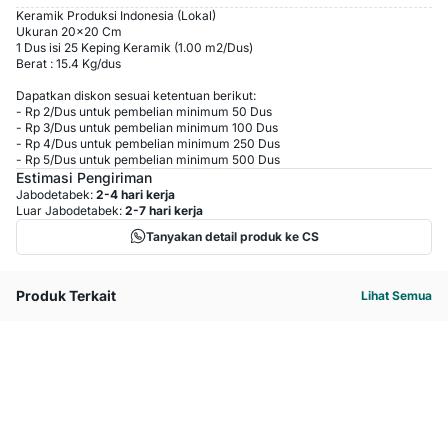
Keramik Produksi Indonesia (Lokal)
Ukuran 20x20 Cm
1 Dus isi 25 Keping Keramik (1.00 m2/Dus)
Berat : 15.4 Kg/dus
Dapatkan diskon sesuai ketentuan berikut:
-
Rp 2
/
Dus
untuk pembelian minimum
50
Dus
-
Rp 3
/
Dus
untuk pembelian minimum
100
Dus
-
Rp 4
/
Dus
untuk pembelian minimum
250
Dus
-
Rp 5
/
Dus
untuk pembelian minimum
500
Dus
Estimasi Pengiriman
Jabodetabek:
2-4 hari kerja
Luar Jabodetabek:
2-7 hari kerja
Tanyakan detail produk ke CS
Produk Terkait
Lihat Semua