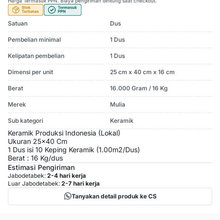
Harga Termasuk PPN. Biaya pengiriman dihitung saat checkout.
Satuan
Dus
Pembelian minimal
1 Dus
Kelipatan pembelian
1 Dus
Dimensi per unit
25 cm x 40 cm x 16 cm
Berat
16.000 Gram / 16 Kg
Merek
Mulia
Sub kategori
Keramik
Keramik Produksi Indonesia (Lokal)
Ukuran 25x40 Cm
1 Dus isi 10 Keping Keramik (1.00m2/Dus)
Berat : 16 Kg/dus
Estimasi Pengiriman
Jabodetabek:
2-4 hari kerja
Luar Jabodetabek:
2-7 hari kerja
Tanyakan detail produk ke CS