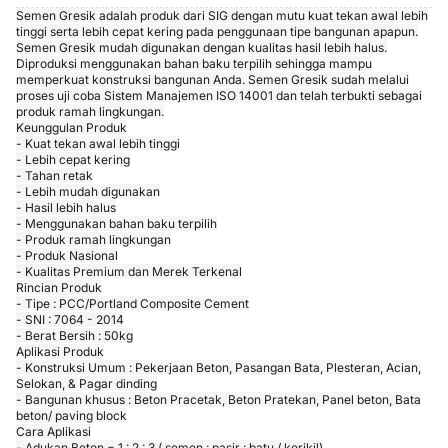
Semen Gresik adalah produk dari SIG dengan mutu kuat tekan awal lebih
tinggi serta lebih cepat kering pada penggunaan tipe bangunan apapun.
Semen Gresik mudah digunakan dengan kualitas hasil lebih halus.
Diproduksi menggunakan bahan baku terpilih sehingga mampu
memperkuat konstruksi bangunan Anda. Semen Gresik sudah melalui
proses uji coba Sistem Manajemen ISO 14001 dan telah terbukti sebagai
produk ramah lingkungan.
Keunggulan Produk
- Kuat tekan awal lebih tinggi
- Lebih cepat kering
- Tahan retak
- Lebih mudah digunakan
- Hasil lebih halus
- Menggunakan bahan baku terpilih
- Produk ramah lingkungan
- Produk Nasional
- Kualitas Premium dan Merek Terkenal
Rincian Produk
- Tipe : PCC/Portland Composite Cement
- SNI : 7064 - 2014
- Berat Bersih : 50kg
Aplikasi Produk
- Konstruksi Umum : Pekerjaan Beton, Pasangan Bata, Plesteran, Acian,
Selokan, & Pagar dinding
- Bangunan khusus : Beton Pracetak, Beton Pratekan, Panel beton, Bata
beton/ paving block
Cara Aplikasi
- Adukan Beton = 1 : 2 : 3 ( semen : pasir : batu / kerikil)