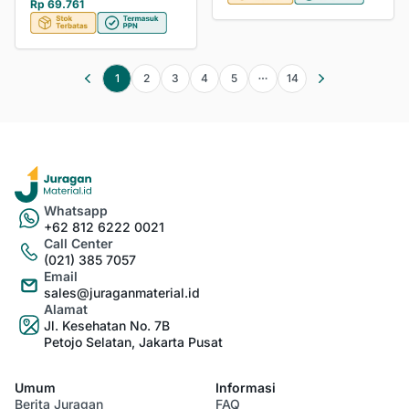
Rp 69.761
1
2
3
4
5
14
Whatsapp
+62 812 6222 0021
Call Center
(021) 385 7057
Email
sales@juraganmaterial.id
Alamat
Jl. Kesehatan No. 7B
Petojo Selatan, Jakarta Pusat
Umum
Informasi
Berita Juragan
FAQ