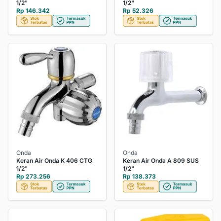
1/2"
1/2"
Rp 146.342
Rp 52.326
Onda
Onda
Keran Air Onda K 406 CTG
Keran Air Onda A 809 SUS
1/2"
1/2"
Rp 273.256
Rp 138.373