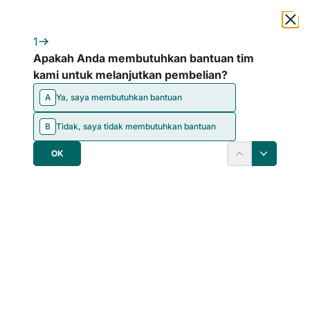
1
Apakah Anda membutuhkan bantuan tim
kami untuk melanjutkan pembelian?
A
Ya, saya membutuhkan bantuan
B
Tidak, saya tidak membutuhkan bantuan
Aksesoris Dapur
OK
Urutkan
Filter
Bak Cuci Piring
Keran Dapur
100 Produk
38 Produk
Menampilkan
20
dari 138 Dari
"
Aksesoris Dapur
"