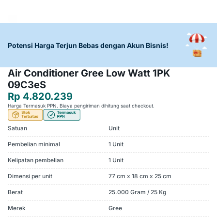
Potensi Harga Terjun Bebas dengan Akun Bisnis!
Air Conditioner Gree Low Watt 1PK
09C3eS
Rp 4.820.239
Harga Termasuk PPN. Biaya pengiriman dihitung saat checkout.
Satuan
Unit
Pembelian minimal
1 Unit
Kelipatan pembelian
1 Unit
Dimensi per unit
77 cm x 18 cm x 25 cm
Berat
25.000 Gram / 25 Kg
Merek
Gree