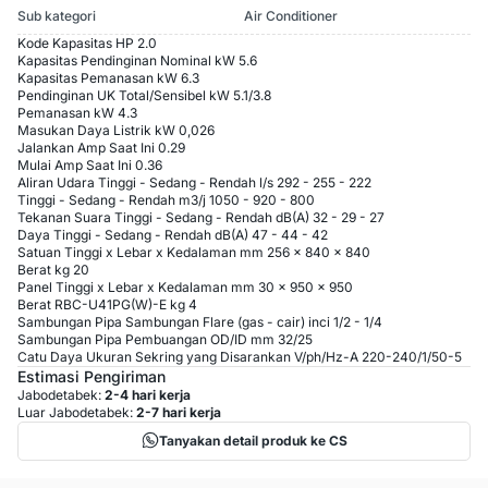
Sub kategori
Air Conditioner
Kode Kapasitas HP 2.0
Kapasitas Pendinginan Nominal kW 5.6
Kapasitas Pemanasan kW 6.3
Pendinginan UK Total/Sensibel kW 5.1/3.8
Pemanasan kW 4.3
Masukan Daya Listrik kW 0,026
Jalankan Amp Saat Ini 0.29
Mulai Amp Saat Ini 0.36
Aliran Udara Tinggi - Sedang - Rendah l/s 292 - 255 - 222
Tinggi - Sedang - Rendah m3/j 1050 - 920 - 800
Tekanan Suara Tinggi - Sedang - Rendah dB(A) 32 - 29 - 27
Daya Tinggi - Sedang - Rendah dB(A) 47 - 44 - 42
Satuan Tinggi x Lebar x Kedalaman mm 256 x 840 x 840
Berat kg 20
Panel Tinggi x Lebar x Kedalaman mm 30 x 950 x 950
Berat RBC-U41PG(W)-E kg 4
Sambungan Pipa Sambungan Flare (gas - cair) inci 1/2 - 1/4
Sambungan Pipa Pembuangan OD/ID mm 32/25
Catu Daya Ukuran Sekring yang Disarankan V/ph/Hz-A 220-240/1/50-5
Estimasi Pengiriman
Jabodetabek:
2-4 hari kerja
Luar Jabodetabek:
2-7 hari kerja
Tanyakan detail produk ke CS