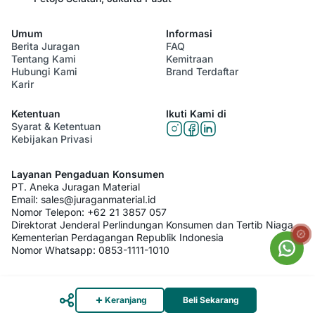
Umum
Informasi
Berita Juragan
FAQ
Tentang Kami
Kemitraan
Hubungi Kami
Brand Terdaftar
Karir
Ketentuan
Ikuti Kami di
Syarat & Ketentuan
Kebijakan Privasi
Layanan Pengaduan Konsumen
PT. Aneka Juragan Material
Email:
sales@juraganmaterial.id
Nomor Telepon:
+62 21 3857 057
Direktorat Jenderal Perlindungan Konsumen dan Tertib Niaga
Kementerian Perdagangan Republik Indonesia
Nomor Whatsapp:
0853-1111-1010
© 2026 PT. Aneka Juragan Material. All Rights Reserved
Keranjang
Beli Sekarang