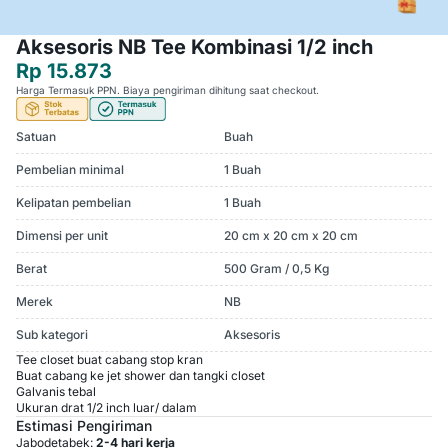
Aksesoris NB Tee Kombinasi 1/2 inch
Rp 15.873
Harga Termasuk PPN. Biaya pengiriman dihitung saat checkout.
Satuan
Buah
Pembelian minimal
1 Buah
Kelipatan pembelian
1 Buah
Dimensi per unit
20 cm x 20 cm x 20 cm
Berat
500 Gram / 0,5 Kg
Merek
NB
Sub kategori
Aksesoris
Tee closet buat cabang stop kran
Buat cabang ke jet shower dan tangki closet
Galvanis tebal
Ukuran drat 1/2 inch luar/ dalam
Estimasi Pengiriman
Jabodetabek:
2-4 hari kerja