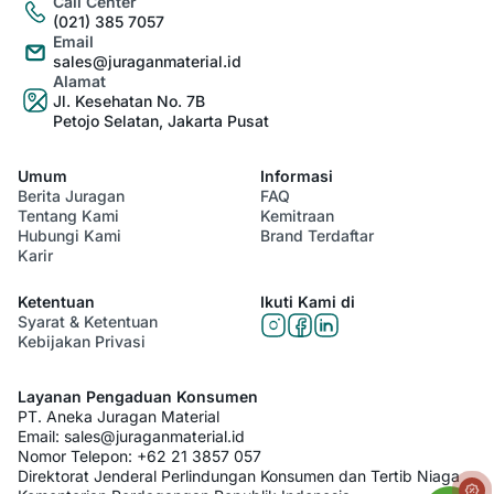
Call Center
(021) 385 7057
Email
sales@juraganmaterial.id
Alamat
Jl. Kesehatan No. 7B
Petojo Selatan, Jakarta Pusat
Umum
Informasi
Berita Juragan
FAQ
Tentang Kami
Kemitraan
Hubungi Kami
Brand Terdaftar
Karir
Ketentuan
Ikuti Kami di
Syarat & Ketentuan
Kebijakan Privasi
Layanan Pengaduan Konsumen
PT. Aneka Juragan Material
Email:
sales@juraganmaterial.id
Nomor Telepon:
+62 21 3857 057
Direktorat Jenderal Perlindungan Konsumen dan Tertib Niaga