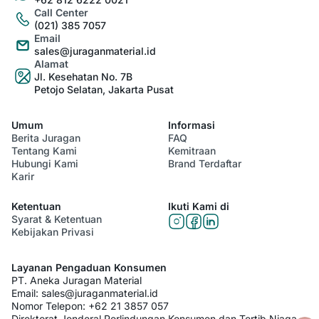
Call Center
(021) 385 7057
Email
sales@juraganmaterial.id
Alamat
Jl. Kesehatan No. 7B
Petojo Selatan, Jakarta Pusat
Umum
Informasi
Berita Juragan
FAQ
Tentang Kami
Kemitraan
Hubungi Kami
Brand Terdaftar
Karir
Ketentuan
Ikuti Kami di
Syarat & Ketentuan
Kebijakan Privasi
Layanan Pengaduan Konsumen
PT. Aneka Juragan Material
Email:
sales@juraganmaterial.id
Nomor Telepon:
+62 21 3857 057
Direktorat Jenderal Perlindungan Konsumen dan Tertib Niaga