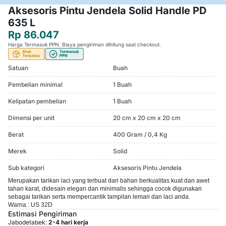
Aksesoris Pintu Jendela Solid Handle PD
635 L
Rp 86.047
Harga Termasuk PPN. Biaya pengiriman dihitung saat checkout.
Satuan
Buah
Pembelian minimal
1 Buah
Kelipatan pembelian
1 Buah
Dimensi per unit
20 cm x 20 cm x 20 cm
Berat
400 Gram / 0,4 Kg
Merek
Solid
Sub kategori
Aksesoris Pintu Jendela
Merupakan tarikan laci yang terbuat dari bahan berkualitas kuat dan awet
tahan karat, didesain elegan dan minimalis sehingga cocok digunakan
sebagai tarikan serta mempercantik tampilan lemari dan laci anda.
Warna : US 32D
Estimasi Pengiriman
Jabodetabek:
2-4 hari kerja