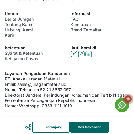
Umum
Informasi
Berita Juragan
FAQ
Tentang Kami
Kemitraan
Hubungi Kami
Brand Terdaftar
Karir
Ketentuan
Ikuti Kami di
Syarat & Ketentuan
Kebijakan Privasi
Layanan Pengaduan Konsumen
PT. Aneka Juragan Material
Email:
sales@juraganmaterial.id
Nomor Telepon:
+62 21 3857 057
Direktorat Jenderal Perlindungan Konsumen dan Tertib Niaga
Kementerian Perdagangan Republik Indonesia
Nomor Whatsapp:
0853-1111-1010
© 2026 PT. Aneka Juragan Material. All Rights Reserved
Keranjang
Beli Sekarang