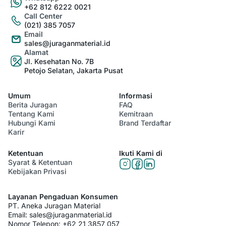
+62 812 6222 0021
Call Center
(021) 385 7057
Email
sales@juraganmaterial.id
Alamat
Jl. Kesehatan No. 7B
Petojo Selatan, Jakarta Pusat
Umum
Informasi
Berita Juragan
FAQ
Tentang Kami
Kemitraan
Hubungi Kami
Brand Terdaftar
Karir
Ketentuan
Ikuti Kami di
Syarat & Ketentuan
Kebijakan Privasi
Layanan Pengaduan Konsumen
PT. Aneka Juragan Material
Email:
sales@juraganmaterial.id
Nomor Telepon:
+62 21 3857 057