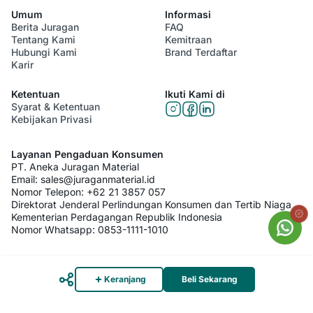
Umum
Informasi
Berita Juragan
FAQ
Tentang Kami
Kemitraan
Hubungi Kami
Brand Terdaftar
Karir
Ketentuan
Ikuti Kami di
Syarat & Ketentuan
Kebijakan Privasi
Layanan Pengaduan Konsumen
PT. Aneka Juragan Material
Email:
sales@juraganmaterial.id
Nomor Telepon:
+62 21 3857 057
Direktorat Jenderal Perlindungan Konsumen dan Tertib Niaga
Kementerian Perdagangan Republik Indonesia
Nomor Whatsapp:
0853-1111-1010
© 2026 PT. Aneka Juragan Material. All Rights Reserved
Keranjang
Beli Sekarang