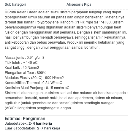
Sub kategori
Aksesoris Pipa
Rucika Kelen Green adalah suatu sistem perpipaan lengkap yang dapat
dipergunakan untuk saluran air panas dan dingin bertekanan. Materialnya
terbuat dari bahan Polypropylene Random (PP-R) type 3/PP-R 80. Sistem
penyambungannya yang digunakan adalah sistem penyambungan heat
fusion dengan menggunakan alat pemanas. Dengan sistem sambungan ini,
hasil penyambungan menjadi bersenyawa sehingga terjamin kekuatannya,
anti kebocoran dan bebas perawatan. Produk ini memiliki ketahanan yang
sangat tinggi, dengan umur penggunaan sampai 50 tahun.
Massa jenis : 0.91 g/cm3
Titik leleh : ~ 140 oC
Kuat tarik : 40 N/mm2
Elongation at Tear : 800%
Modulus Elastiv (20oC) : 900 N/mm2
Konduktifitas Thermal : 0.24 W/moC
Koefisien Muai Panjang : 0.15 mm/m oC
Sistem ini dirancang untuk sistem sanitasi dan saluran air bertekanan pada :
perumahan, industri, rumah sakit, hotel dan apartemen, sistem air minum,
agrikultur (untuk greenhouse dan taman); sistem pendingin ruangan
(AC/Chiller); sistem penghangat ruangan
Estimasi Pengiriman
Jabodetabek:
2-4 hari kerja
Luar Jabodetabek:
2-7 hari kerja