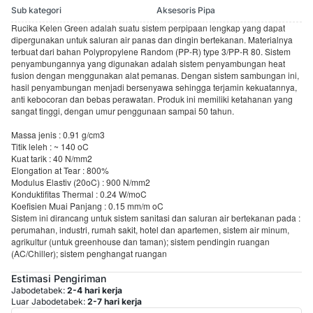
Sub kategori
Aksesoris Pipa
Rucika Kelen Green adalah suatu sistem perpipaan lengkap yang dapat
dipergunakan untuk saluran air panas dan dingin bertekanan. Materialnya
terbuat dari bahan Polypropylene Random (PP-R) type 3/PP-R 80. Sistem
penyambungannya yang digunakan adalah sistem penyambungan heat
fusion dengan menggunakan alat pemanas. Dengan sistem sambungan ini,
hasil penyambungan menjadi bersenyawa sehingga terjamin kekuatannya,
anti kebocoran dan bebas perawatan. Produk ini memiliki ketahanan yang
sangat tinggi, dengan umur penggunaan sampai 50 tahun.
Massa jenis : 0.91 g/cm3
Titik leleh : ~ 140 oC
Kuat tarik : 40 N/mm2
Elongation at Tear : 800%
Modulus Elastiv (20oC) : 900 N/mm2
Konduktifitas Thermal : 0.24 W/moC
Koefisien Muai Panjang : 0.15 mm/m oC
Sistem ini dirancang untuk sistem sanitasi dan saluran air bertekanan pada :
perumahan, industri, rumah sakit, hotel dan apartemen, sistem air minum,
agrikultur (untuk greenhouse dan taman); sistem pendingin ruangan
(AC/Chiller); sistem penghangat ruangan
Estimasi Pengiriman
Jabodetabek:
2-4 hari kerja
Luar Jabodetabek:
2-7 hari kerja