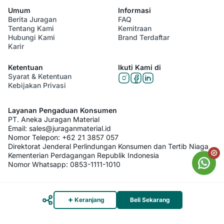
Umum
Informasi
Berita Juragan
FAQ
Tentang Kami
Kemitraan
Hubungi Kami
Brand Terdaftar
Karir
Ketentuan
Ikuti Kami di
Syarat & Ketentuan
Kebijakan Privasi
Layanan Pengaduan Konsumen
PT. Aneka Juragan Material
Email:
sales@juraganmaterial.id
Nomor Telepon:
+62 21 3857 057
Direktorat Jenderal Perlindungan Konsumen dan Tertib Niaga
Kementerian Perdagangan Republik Indonesia
Nomor Whatsapp:
0853-1111-1010
© 2026 PT. Aneka Juragan Material. All Rights Reserved
Keranjang
Beli Sekarang