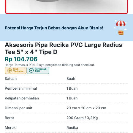
Potensi Harga Terjun Bebas dengan Akun Bisnis!
Aksesoris Pipa Rucika PVC Large Radius
Tee 5" x 4" Tipe D
Rp 104.706
Harga Termasuk PPN. Biaya pengiriman dihitung saat checkout.
Satuan
Buah
Pembelian minimal
1 Buah
Kelipatan pembelian
1 Buah
Dimensi per unit
20 cm x 20 cm x 20 cm
Berat
200 Gram / 0,2 Kg
Merek
Rucika