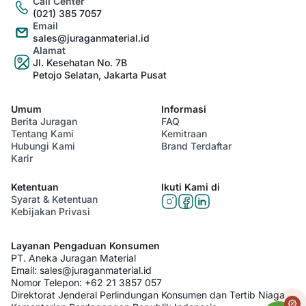
Call Center
(021) 385 7057
Email
sales@juraganmaterial.id
Alamat
Jl. Kesehatan No. 7B
Petojo Selatan, Jakarta Pusat
Umum
Informasi
Berita Juragan
FAQ
Tentang Kami
Kemitraan
Hubungi Kami
Brand Terdaftar
Karir
Ketentuan
Ikuti Kami di
Syarat & Ketentuan
Kebijakan Privasi
Layanan Pengaduan Konsumen
PT. Aneka Juragan Material
Email:
sales@juraganmaterial.id
Nomor Telepon:
+62 21 3857 057
Direktorat Jenderal Perlindungan Konsumen dan Tertib Niaga