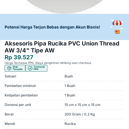
Potensi Harga Terjun Bebas dengan Akun Bisnis!
Aksesoris Pipa Rucika PVC Union Thread
AW 3/4" Tipe AW
Rp 39.527
Harga Termasuk PPN. Biaya pengiriman dihitung saat checkout.
Satuan
Buah
Pembelian minimal
1 Buah
Kelipatan pembelian
1 Buah
Dimensi per unit
15 cm x 15 cm x 15 cm
Berat
200 Gram / 0,2 Kg
Merek
Rucika