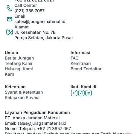
Call Center
(021) 385 7057
Email
sales@juraganmaterial.id
Alamat
Jl. Kesehatan No. 7B
Petojo Selatan, Jakarta Pusat
Umum
Informasi
Berita Juragan
FAQ
Tentang Kami
Kemitraan
Hubungi Kami
Brand Terdaftar
Karir
Ketentuan
Ikuti Kami di
Syarat & Ketentuan
Kebijakan Privasi
Layanan Pengaduan Konsumen
PT. Aneka Juragan Material
Email:
sales@juraganmaterial.id
Nomor Telepon:
+62 21 3857 057
Direktorat Jenderal Perlindungan Konsumen dan Tertib Niaga