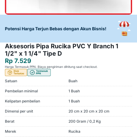
Potensi Harga Terjun Bebas dengan Akun Bisnis!
Aksesoris Pipa Rucika PVC Y Branch 1
1/2" x 1 1/4" Tipe D
Rp 7.529
Harga Termasuk PPN. Biaya pengiriman dihitung saat checkout.
Satuan
Buah
Pembelian minimal
1 Buah
Kelipatan pembelian
1 Buah
Dimensi per unit
20 cm x 20 cm x 20 cm
Berat
200 Gram / 0,2 Kg
Merek
Rucika