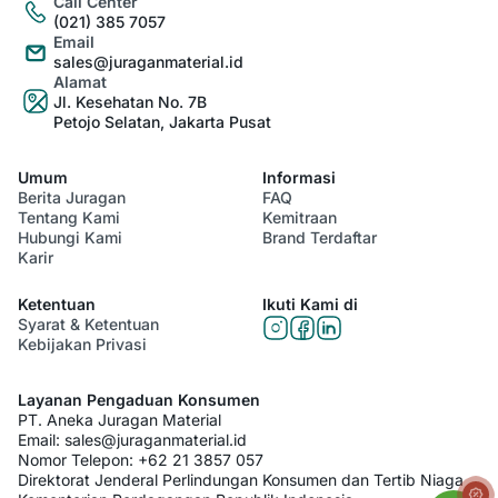
Call Center
(021) 385 7057
Email
sales@juraganmaterial.id
Alamat
Jl. Kesehatan No. 7B
Petojo Selatan, Jakarta Pusat
Umum
Informasi
Berita Juragan
FAQ
Tentang Kami
Kemitraan
Hubungi Kami
Brand Terdaftar
Karir
Ketentuan
Ikuti Kami di
Syarat & Ketentuan
Kebijakan Privasi
Layanan Pengaduan Konsumen
PT. Aneka Juragan Material
Email:
sales@juraganmaterial.id
Nomor Telepon:
+62 21 3857 057
Direktorat Jenderal Perlindungan Konsumen dan Tertib Niaga