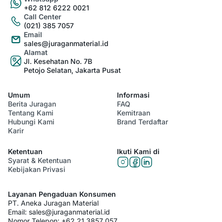
+62 812 6222 0021
Call Center
(021) 385 7057
Email
sales@juraganmaterial.id
Alamat
Jl. Kesehatan No. 7B
Petojo Selatan, Jakarta Pusat
Umum
Informasi
Berita Juragan
FAQ
Tentang Kami
Kemitraan
Hubungi Kami
Brand Terdaftar
Karir
Ketentuan
Ikuti Kami di
Syarat & Ketentuan
Kebijakan Privasi
Layanan Pengaduan Konsumen
PT. Aneka Juragan Material
Email:
sales@juraganmaterial.id
Nomor Telepon:
+62 21 3857 057