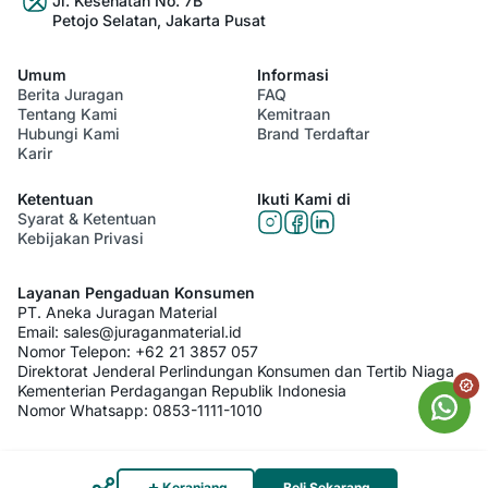
Jl. Kesehatan No. 7B
Petojo Selatan, Jakarta Pusat
Umum
Informasi
Berita Juragan
FAQ
Tentang Kami
Kemitraan
Hubungi Kami
Brand Terdaftar
Karir
Ketentuan
Ikuti Kami di
Syarat & Ketentuan
Kebijakan Privasi
Layanan Pengaduan Konsumen
PT. Aneka Juragan Material
Email:
sales@juraganmaterial.id
Nomor Telepon:
+62 21 3857 057
Direktorat Jenderal Perlindungan Konsumen dan Tertib Niaga
Kementerian Perdagangan Republik Indonesia
Nomor Whatsapp:
0853-1111-1010
© 2026 PT. Aneka Juragan Material. All Rights Reserved
Keranjang
Beli Sekarang