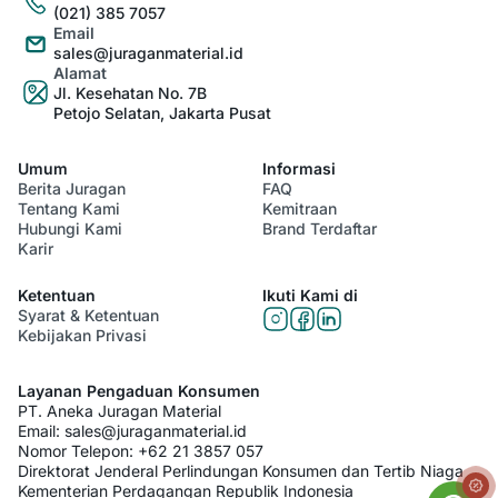
(021) 385 7057
Email
sales@juraganmaterial.id
Alamat
Jl. Kesehatan No. 7B
Petojo Selatan, Jakarta Pusat
Umum
Informasi
Berita Juragan
FAQ
Tentang Kami
Kemitraan
Hubungi Kami
Brand Terdaftar
Karir
Ketentuan
Ikuti Kami di
Syarat & Ketentuan
Kebijakan Privasi
Layanan Pengaduan Konsumen
PT. Aneka Juragan Material
Email:
sales@juraganmaterial.id
Nomor Telepon:
+62 21 3857 057
Direktorat Jenderal Perlindungan Konsumen dan Tertib Niaga
Kementerian Perdagangan Republik Indonesia