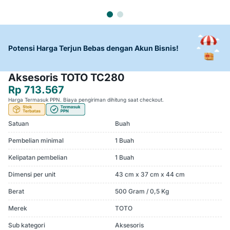
Potensi Harga Terjun Bebas dengan Akun Bisnis!
Aksesoris TOTO TC280
Rp 713.567
Harga Termasuk PPN. Biaya pengiriman dihitung saat checkout.
Satuan
Buah
Pembelian minimal
1 Buah
Kelipatan pembelian
1 Buah
Dimensi per unit
43 cm x 37 cm x 44 cm
Berat
500 Gram / 0,5 Kg
Merek
TOTO
Sub kategori
Aksesoris