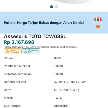
Potensi Harga Terjun Bebas dengan Akun Bisnis!
Aksesoris TOTO TCW03SL
Rp 3.167.698
Harga Termasuk PPN. Biaya pengiriman dihitung saat checkout.
Satuan
Buah
Pembelian minimal
1 Buah
Kelipatan pembelian
1 Buah
Dimensi per unit
47 cm x 39 cm x 53 cm
Berat
500 Gram / 0,5 Kg
Merek
TOTO
Sub kategori
Aksesoris