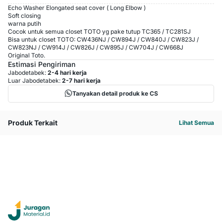
Echo Washer Elongated seat cover ( Long Elbow )
Soft closing
warna putih
Cocok untuk semua closet TOTO yg pake tutup TC365 / TC281SJ
Bisa untuk closet TOTO: CW436NJ / CW894J / CW840J / CW823J /
CW823NJ / CW914J / CW826J / CW895J / CW704J / CW668J
Original Toto.
Estimasi Pengiriman
Jabodetabek:
2-4 hari kerja
Luar Jabodetabek:
2-7 hari kerja
Tanyakan detail produk ke CS
Produk Terkait
Lihat Semua