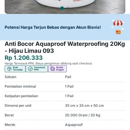
Potensi Harga Terjun Bebas dengan Akun Bisnis!
Anti Bocor Aquaproof Waterproofing 20Kg
- Hijau Limau 093
Rp 1.206.333
Harga Termasuk PPN. Biaya pengiriman dihitung saat checkout.
Satuan
Pail
Pembelian minimal
1 Pail
Kelipatan pembelian
1 Pail
Dimensi per unit
35 cm x 35 cm x 50 cm
Berat
20.000 Gram / 20 Kg
Merek
Aquaproof