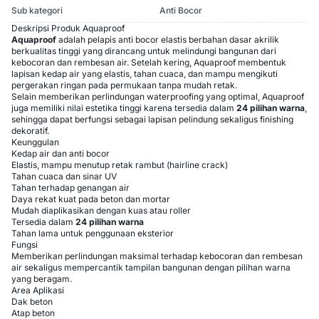
Sub kategori
Anti Bocor
Deskripsi Produk Aquaproof
Aquaproof
adalah pelapis anti bocor elastis berbahan dasar akrilik
berkualitas tinggi yang dirancang untuk melindungi bangunan dari
kebocoran dan rembesan air. Setelah kering, Aquaproof membentuk
lapisan kedap air yang elastis, tahan cuaca, dan mampu mengikuti
pergerakan ringan pada permukaan tanpa mudah retak.
Selain memberikan perlindungan waterproofing yang optimal, Aquaproof
juga memiliki nilai estetika tinggi karena tersedia dalam
24 pilihan warna
,
sehingga dapat berfungsi sebagai lapisan pelindung sekaligus finishing
dekoratif.
Keunggulan
Kedap air dan anti bocor
Elastis, mampu menutup retak rambut (hairline crack)
Tahan cuaca dan sinar UV
Tahan terhadap genangan air
Daya rekat kuat pada beton dan mortar
Mudah diaplikasikan dengan kuas atau roller
Tersedia dalam
24 pilihan warna
Tahan lama untuk penggunaan eksterior
Fungsi
Memberikan perlindungan maksimal terhadap kebocoran dan rembesan
air sekaligus mempercantik tampilan bangunan dengan pilihan warna
yang beragam.
Area Aplikasi
Dak beton
Atap beton