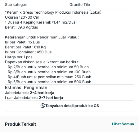
Sub kategori
Granite Tile
"Keramik Gress Technology Produksi Indonesia (Lokal)
Ukuran 120x30 Cm
1 Dus isi 4 Keping Keramik (1.44 m2/Dus)
Berat : 39.6 Kg/dus
Keterangan untuk Pengiriman Luar Pulau :
Isi per Palet : 15 Dus
Berat per Palet : 619 Kg
Isi per Container : 450 Dus
Harga per 1 pcs
Dapatkan diskon sesuai ketentuan berikut:
-
Rp 2
/
Buah
untuk pembelian minimum
50
Buah
-
Rp 3
/
Buah
untuk pembelian minimum
100
Buah
-
Rp 4
/
Buah
untuk pembelian minimum
250
Buah
-
Rp 5
/
Buah
untuk pembelian minimum
500
Buah
Estimasi Pengiriman
Jabodetabek:
2-4 hari kerja
Luar Jabodetabek:
2-7 hari kerja
Tanyakan detail produk ke CS
Produk Terkait
Lihat Semua